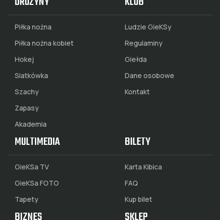
DRUŻYNY
KLUB
Piłka nożna
Ludzie GieKSy
Piłka nożna kobiet
Regulaminy
Hokej
Giełda
Siatkówka
Dane osobowe
Szachy
Kontakt
Zapasy
Akademia
MULTIMEDIA
BILETY
GieKSa TV
Karta Kibica
GieKSa FOTO
FAQ
Tapety
Kup bilet
BIZNES
SKLEP