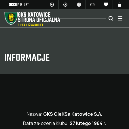
KUP BILET
GKS KATOWICE
STRONA OFICJALNA
PIŁKA NOŻNA KOBIET
INFORMACJE
Nazwa:
GKS GieKSa Katowice S.A.
Data założenia Klubu:
27 lutego 1964 r.