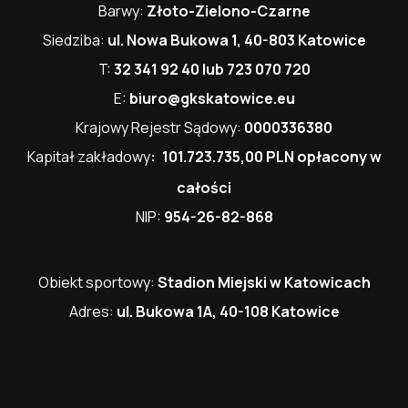
Barwy:
Złoto-Zielono-Czarne
Siedziba:
ul. Nowa Bukowa 1, 40-803 Katowice
T:
32 341 92 40 lub 723 070 720
E:
biuro@gkskatowice.eu
Krajowy Rejestr Sądowy:
0000336380
Kapitał zakładowy
:
101.723.735,00 PLN opłacony w
całości
NIP:
954-26-82-868
Obiekt sportowy:
Stadion Miejski w Katowicach
Adres:
ul. Bukowa 1A, 40-108 Katowice