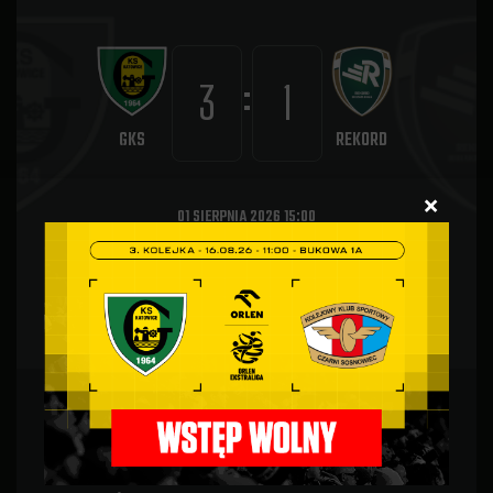
:
3
1
GKS
REKORD
×
01 SIERPNIA 2026 15:00
STADION MIEJSKI
GALERIA
RELACJA
ORLEN EKSTRALIGA KOBIET 2026/27