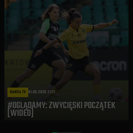
GieKSa TV
01.08.2026 21:21
#OGLĄDAMY: ZWYCIĘSKI POCZĄTEK
[WIDEO]