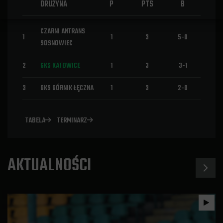
DRUŻYNA
P
PTS
B
CZARNI ANTRANS
1
1
3
5-0
SOSNOWIEC
2
GKS KATOWICE
1
3
3-1
3
GKS GÓRNIK ŁĘCZNA
1
3
2-0
TABELA
TERMINARZ
AKTUALNOŚCI